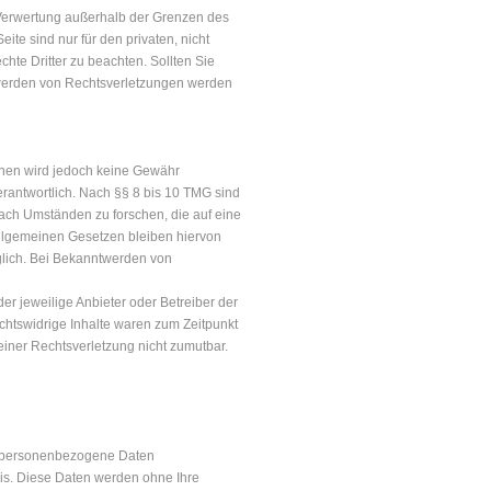
r Verwertung außerhalb der Grenzen des
te sind nur für den privaten, nicht
chte Dritter zu beachten. Sollten Sie
twerden von Rechtsverletzungen werden
 können wird jedoch keine Gewähr
rantwortlich. Nach §§ 8 bis 10 TMG sind
nach Umständen zu forschen, die auf eine
allgemeinen Gesetzen bleiben hiervon
glich. Bei Bekanntwerden von
 der jeweilige Anbieter oder Betreiber der
echtswidrige Inhalte waren zum Zeitpunkt
 einer Rechtsverletzung nicht zumutbar.
n personenbezogene Daten
asis. Diese Daten werden ohne Ihre