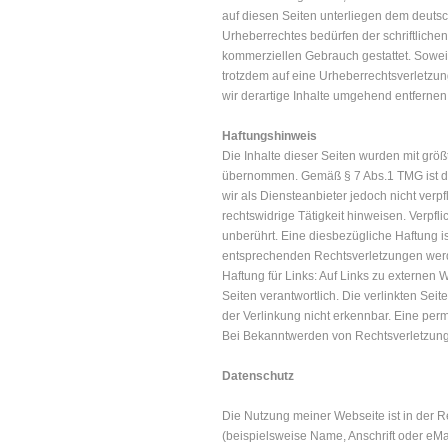
auf diesen Seiten unterliegen dem deutsc
Urheberrechtes bedürfen der schriftlichen
kommerziellen Gebrauch gestattet. Soweit d
trotzdem auf eine Urheberrechtsverletz
wir derartige Inhalte umgehend entfernen
Haftungshinweis
Die Inhalte dieser Seiten wurden mit größt
übernommen. Gemäß § 7 Abs.1 TMG ist der
wir als Diensteanbieter jedoch nicht ver
rechtswidrige Tätigkeit hinweisen. Verp
unberührt. Eine diesbezügliche Haftung i
entsprechenden Rechtsverletzungen werd
Haftung für Links: Auf Links zu externen We
Seiten verantwortlich. Die verlinkten Se
der Verlinkung nicht erkennbar. Eine perm
Bei Bekanntwerden von Rechtsverletzung
Datenschutz
Die Nutzung meiner Webseite ist in der
(beispielsweise Name, Anschrift oder eMai