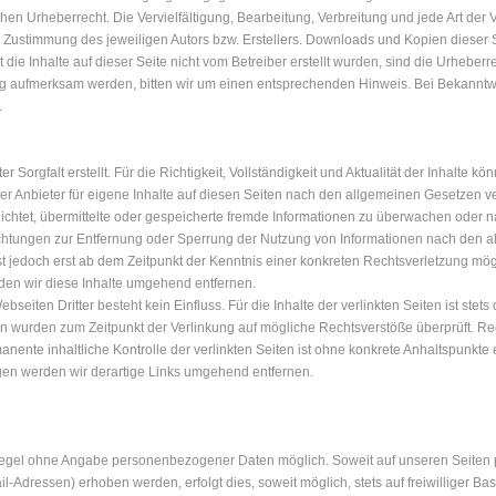
hen Urheberrecht. Die Vervielfältigung, Bearbeitung, Verbreitung und jede Art de
 Zustimmung des jeweiligen Autors bzw. Erstellers. Downloads und Kopien dieser Sei
ie Inhalte auf dieser Seite nicht vom Betreiber erstellt wurden, sind die Urheberre
ung aufmerksam werden, bitten wir um einen entsprechenden Hinweis. Bei Bekann
.
er Sorgfalt erstellt. Für die Richtigkeit, Vollständigkeit und Aktualität der Inhalte
 Anbieter für eigene Inhalte auf diesen Seiten nach den allgemeinen Gesetzen ve
pflichtet, übermittelte oder gespeicherte fremde Informationen zu überwachen oder 
flichtungen zur Entfernung oder Sperrung der Nutzung von Informationen nach den 
st jedoch erst ab dem Zeitpunkt der Kenntnis einer konkreten Rechtsverletzung mö
en wir diese Inhalte umgehend entfernen.
bseiten Dritter besteht kein Einfluss. Für die Inhalte der verlinkten Seiten ist stets
iten wurden zum Zeitpunkt der Verlinkung auf mögliche Rechtsverstöße überprüft. R
anente inhaltliche Kontrolle der verlinkten Seiten ist ohne konkrete Anhaltspunkte
en werden wir derartige Links umgehend entfernen.
 Regel ohne Angabe personenbezogener Daten möglich. Soweit auf unseren Seite
l-Adressen) erhoben werden, erfolgt dies, soweit möglich, stets auf freiwilliger B