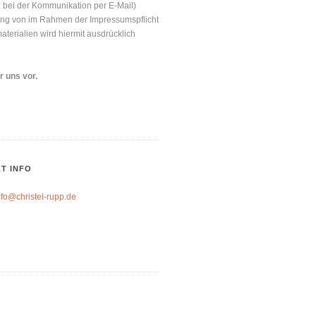
. bei der Kommunikation per E-Mail)
tzung von im Rahmen der Impressumspflicht
terialien wird hiermit ausdrücklich
r uns vor.
T INFO
nfo@christel-rupp.de